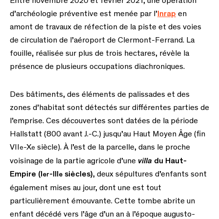
Entre novembre 2020 et février 2021, une opération
d’archéologie préventive est menée par l’
Inrap
en
amont de travaux de réfection de la piste et des voies
de circulation de l’aéroport de Clermont-Ferrand. La
fouille, réalisée sur plus de trois hectares, révèle la
présence de plusieurs occupations diachroniques.
Des bâtiments, des éléments de palissades et des
zones d’habitat sont détectés sur différentes parties de
l’emprise. Ces découvertes sont datées de la période
Hallstatt (800 avant J.-C.) jusqu’au Haut Moyen Âge (fin
VII
-X
siècle). À l’est de la parcelle, dans le proche
e
e
voisinage de la partie agricole d’une
villa
du Haut-
Empire (I
-III
siècles)
, deux sépultures d’enfants sont
er
e
également mises au jour, dont une est tout
particulièrement émouvante. Cette tombe abrite un
enfant décédé vers l’âge d’un an à l’époque augusto-