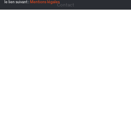
le lien suivant :
Mentions légales
Contact
Suivez-nous également sur :
S'inscrire à la newsletter :
Ok