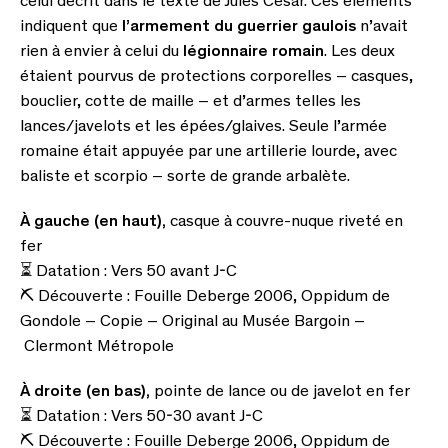
celui décrit dans le texte de Jules César. Ces éléments
indiquent que
l’armement du guerrier gaulois
n’avait
rien à envier à celui du
légionnaire romain
. Les deux
étaient pourvus de protections corporelles – casques,
bouclier, cotte de maille – et d’armes telles les
lances/javelots et les épées/glaives. Seule l’armée
romaine était appuyée par une artillerie lourde, avec
baliste et scorpio – sorte de grande arbalète.
À gauche (en haut),
casque à couvre-nuque riveté en
fer
⏳ Datation : Vers 50 avant J-C
⛏ Découverte : Fouille Deberge 2006, Oppidum de
Gondole – Copie – Original au Musée Bargoin –
Clermont Métropole
À droite (en bas),
pointe de lance ou de javelot en fer
⏳ Datation : Vers 50-30 avant J-C
⛏ Découverte : Fouille Deberge 2006, Oppidum de