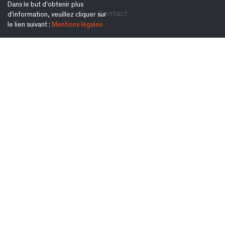
Dans le but d'obtenir plus
Contact
d'information, veuillez cliquer sur
le lien suivant :
Mentions légales
Suivez-nous également sur :
S'inscrire à la newsletter :
Ok