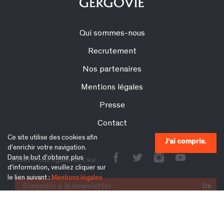
Qui sommes-nous
Recrutement
Nos partenaires
Mentions légales
Presse
Contact
Ce site utilise des cookies afin
J'ai compris.
d'enrichir votre navigation.
Dans le but d'obtenir plus
Suivez-nous également sur :
d'information, veuillez cliquer sur
le lien suivant :
Mentions légales
S'inscrire à la newsletter :
Ok