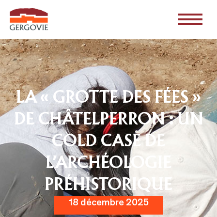
LA « GROTTE DES FÉES »
DE CHÂTELPERRON : UN
COLD CASE DE
L’ARCHÉOLOGIE
PRÉHISTORIQUE
18 décembre 2025